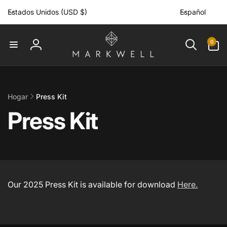
P
I
irectamente
Estados Unidos (USD $)
Español
a
d
l contenido
í
i
0
0
s
o
artículos
Iniciar
/
m
sesión
r
a
e
g
Hogar
Press Kit
i
Press Kit
ó
n
Our 2025 Press Kit is available for download
Here.